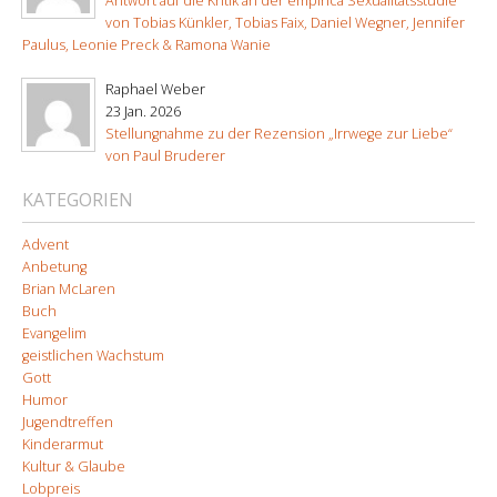
Antwort auf die Kritik an der empirica Sexualitätsstudie
von Tobias Künkler, Tobias Faix, Daniel Wegner, Jennifer
Paulus, Leonie Preck & Ramona Wanie
Raphael Weber
23 Jan. 2026
Stellungnahme zu der Rezension „Irrwege zur Liebe“
von Paul Bruderer
KATEGORIEN
Advent
Anbetung
Brian McLaren
Buch
Evangelim
geistlichen Wachstum
Gott
Humor
Jugendtreffen
Kinderarmut
Kultur & Glaube
Lobpreis