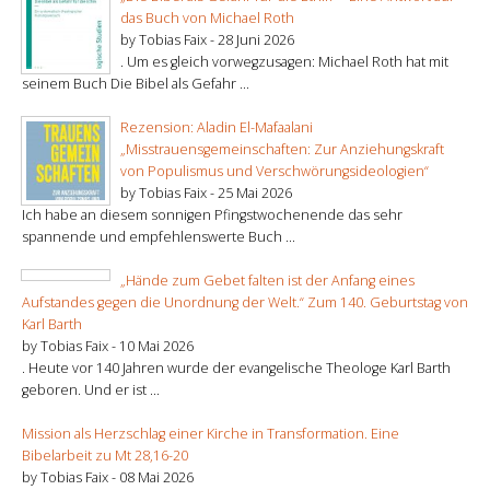
das Buch von Michael Roth
by Tobias Faix -
28 Juni 2026
. Um es gleich vorwegzusagen: Michael Roth hat mit
seinem Buch Die Bibel als Gefahr ...
Rezension: Aladin El-Mafaalani
„Misstrauensgemeinschaften: Zur Anziehungskraft
von Populismus und Verschwörungsideologien“
by Tobias Faix -
25 Mai 2026
Ich habe an diesem sonnigen Pfingstwochenende das sehr
spannende und empfehlenswerte Buch ...
„Hände zum Gebet falten ist der Anfang eines
Aufstandes gegen die Unordnung der Welt.“ Zum 140. Geburtstag von
Karl Barth
by Tobias Faix -
10 Mai 2026
. Heute vor 140 Jahren wurde der evangelische Theologe Karl Barth
geboren. Und er ist ...
Mission als Herzschlag einer Kirche in Transformation. Eine
Bibelarbeit zu Mt 28,16-20
by Tobias Faix -
08 Mai 2026