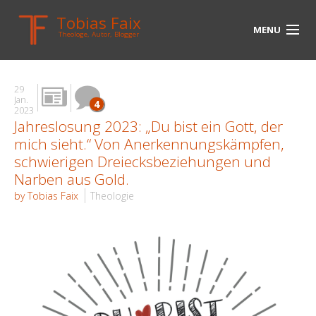
Tobias Faix
MENU
Theologe, Autor, Blogger
HOME
29
BLOG
Jan.
4
2023
Jahreslosung 2023: „Du bist ein Gott, der
BIOGRAPHIE
mich sieht.“ Von Anerkennungskämpfen,
BÜCHER
schwierigen Dreiecksbeziehungen und
Narben aus Gold.
UNTERWEGS
by Tobias Faix
Theologie
MEDIEN
KONTAKT
LINKS